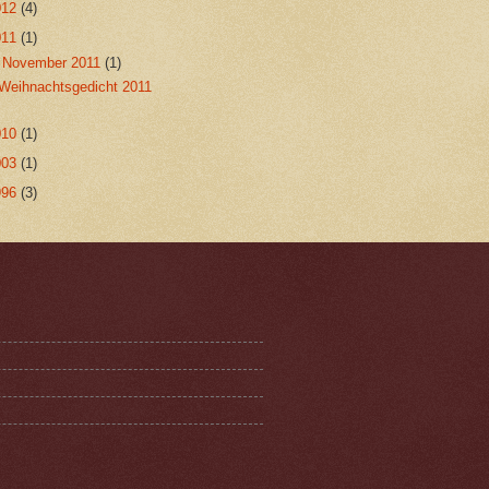
012
(4)
011
(1)
▼
November 2011
(1)
Weihnachtsgedicht 2011
010
(1)
003
(1)
996
(3)