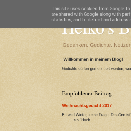
This site uses cookies from Google to d
are shared with Google along with perf
Heiko's B
statistics, and to detect and address 
Gedanken, Gedichte, Notiz
Willkommen in meinem Blog!
Gedichte dürfen gerne zitiert werden, w
Empfohlener Beitrag
Weihnachtsgedicht 2017
Es wird Winter, keine Frage. Draußen i
ein "Hoch...