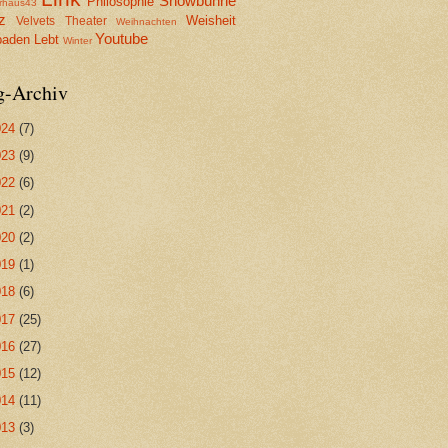
Showbühne
Philosophie
erhaus43
z
Weisheit
Velvets Theater
Weihnachten
Youtube
aden Lebt
Winter
g-Archiv
024
(7)
023
(9)
022
(6)
021
(2)
020
(2)
019
(1)
018
(6)
017
(25)
016
(27)
015
(12)
014
(11)
013
(3)