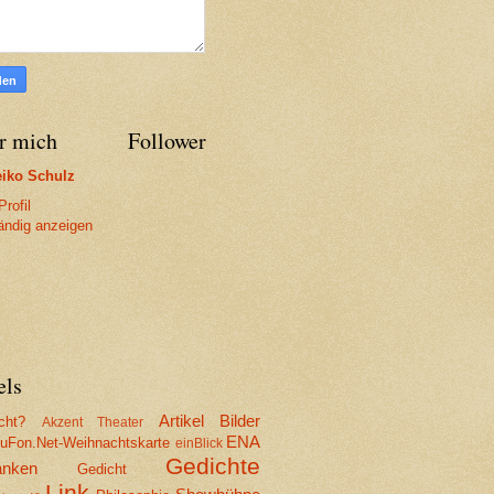
r mich
Follower
iko Schulz
rofil
tändig anzeigen
els
Artikel
Bilder
cht?
Akzent Theater
ENA
Fon.Net-Weihnachtskarte
einBlick
Gedichte
nken
Gedicht
Link