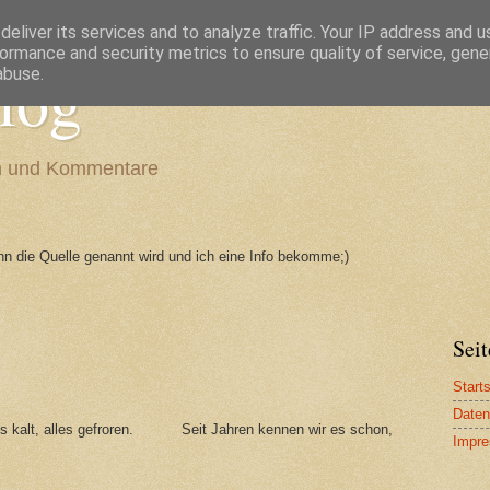
eliver its services and to analyze traffic. Your IP address and 
ormance and security metrics to ensure quality of service, gen
log
abuse.
en und Kommentare
enn die Quelle genannt wird und ich eine Info bekomme;)
Seit
Starts
Daten
st's kalt, alles gefroren. Seit Jahren kennen wir es schon,
Impr