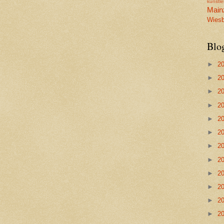
künstl
Main
Wiesb
Blo
►
2
►
2
►
2
►
2
►
2
►
2
►
2
►
2
►
2
►
2
►
2
►
2