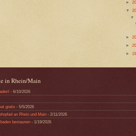
►
2
▼
2
►
2
►
2
►
1
ote in Rhein/Main
baden!
- 6/10/2026
at gratis
- 5/5/2026
ehrpfad an Rhein und Main
- 2/11/2026
esbaden bestaunen
- 1/19/2026