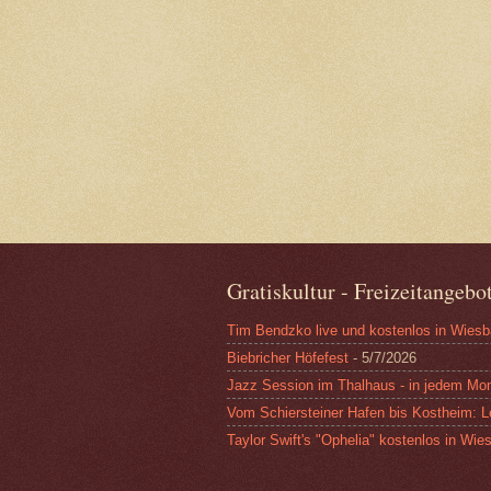
Gratiskultur - Freizeitangeb
Tim Bendzko live und kostenlos in Wies
Biebricher Höfefest
- 5/7/2026
Jazz Session im Thalhaus - in jedem Mon
Vom Schiersteiner Hafen bis Kostheim: L
Taylor Swift's "Ophelia" kostenlos in Wi