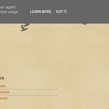
user-agent
erate usage
LEARN MORE
GOT IT
en
eite
schutz
essum