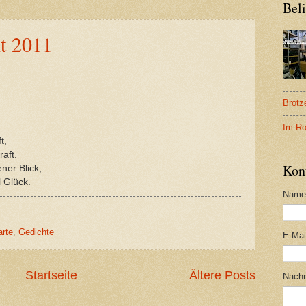
Beli
t 2011
Brotz
Im Ro
t,
aft.
Kon
ner Blick,
 Glück.
Name
rte
,
Gedichte
E-Ma
Startseite
Ältere Posts
Nachr