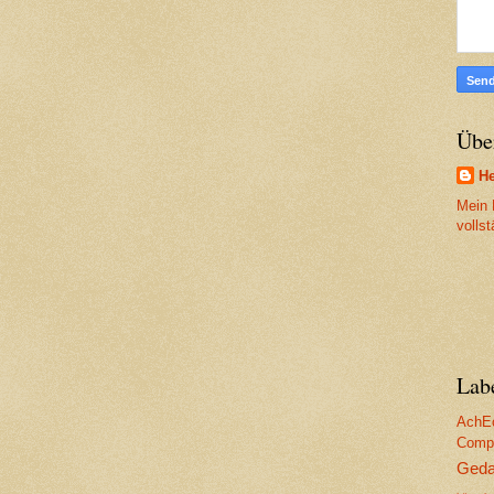
Übe
He
Mein P
volls
Lab
AchE
Compu
Geda