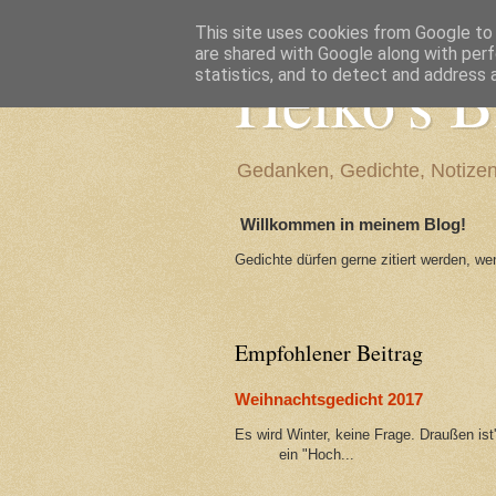
This site uses cookies from Google to d
are shared with Google along with perf
Heiko's B
statistics, and to detect and address 
Gedanken, Gedichte, Notiz
Willkommen in meinem Blog!
Gedichte dürfen gerne zitiert werden, w
Empfohlener Beitrag
Weihnachtsgedicht 2017
Es wird Winter, keine Frage. Draußen i
ein "Hoch...