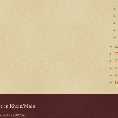
►
2
►
2
►
2
►
2
►
2
►
1
ote in Rhein/Main
baden!
- 6/10/2026