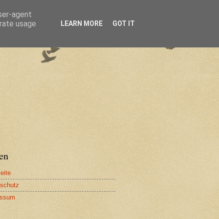
user-agent
erate usage
LEARN MORE
GOT IT
en
eite
schutz
essum