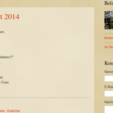
Beli
t 2014
ken.
Brotz
Im Ro
blieben?”
Kon
,
Name
st,
 Fest.
E-Ma
Nachr
rte
,
Gedichte