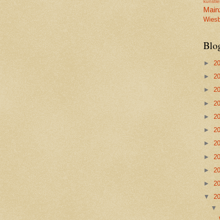
künstl
Main
Wiesb
Blo
►
2
►
2
►
2
►
2
►
2
►
2
►
2
►
2
►
2
►
2
▼
2