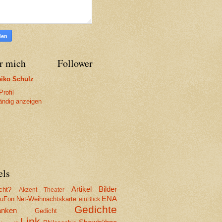
r mich
Follower
iko Schulz
rofil
tändig anzeigen
els
Artikel
Bilder
cht?
Akzent Theater
ENA
Fon.Net-Weihnachtskarte
einBlick
Gedichte
nken
Gedicht
Link