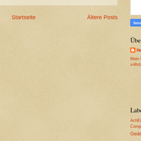
Startseite
Ältere Posts
Übe
He
Mein P
volls
Lab
AchE
Compu
Geda