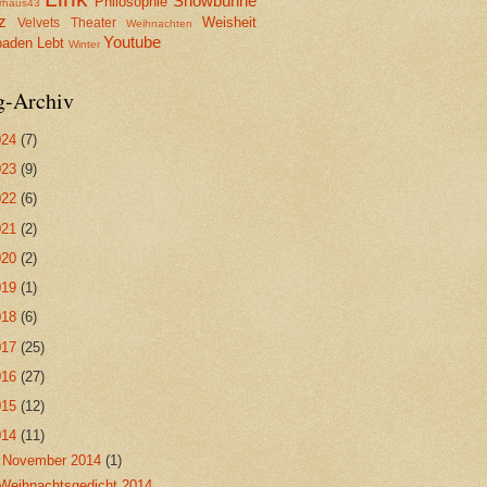
Showbühne
Philosophie
erhaus43
z
Weisheit
Velvets Theater
Weihnachten
Youtube
aden Lebt
Winter
g-Archiv
024
(7)
023
(9)
022
(6)
021
(2)
020
(2)
019
(1)
018
(6)
017
(25)
016
(27)
015
(12)
014
(11)
▼
November 2014
(1)
Weihnachtsgedicht 2014