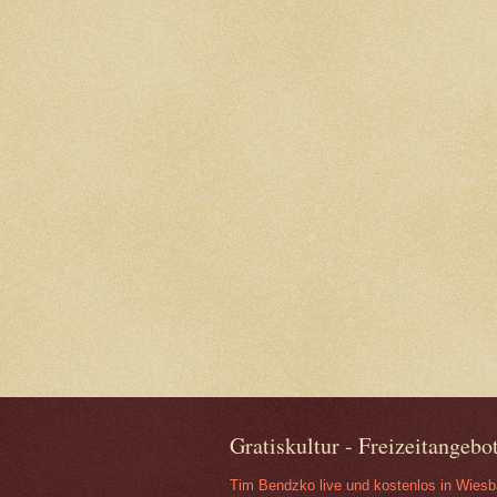
Gratiskultur - Freizeitangeb
Tim Bendzko live und kostenlos in Wies