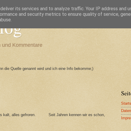
eliver its services and to analyze traffic. Your IP address and 
ormance and security metrics to ensure quality of service, gen
log
abuse.
en und Kommentare
enn die Quelle genannt wird und ich eine Info bekomme;)
Seit
Starts
Daten
st's kalt, alles gefroren. Seit Jahren kennen wir es schon,
Impr