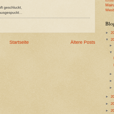
künstl
Main
ft geschluckt,
Wiesb
ausgespuckt...
Blo
►
2
▼
2
Startseite
Ältere Posts
►
2
►
2
►
2