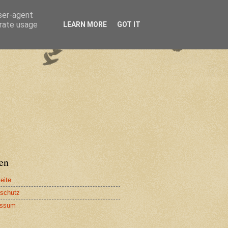
user-agent
erate usage
LEARN MORE
GOT IT
en
eite
schutz
essum