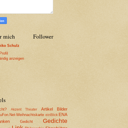
r mich
Follower
iko Schulz
rofil
tändig anzeigen
els
Artikel
Bilder
cht?
Akzent Theater
ENA
Fon.Net-Weihnachtskarte
einBlick
Gedichte
nken
Gedicht
Link