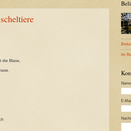
Beli
scheltiere
Brotz
Im Ro
 die Blase,
hase.
Kon
Name
E-Ma
Nachr
ch