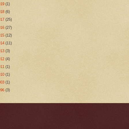
019
(1)
018
(6)
017
(25)
016
(27)
015
(12)
014
(11)
013
(3)
012
(4)
011
(1)
010
(1)
003
(1)
996
(3)