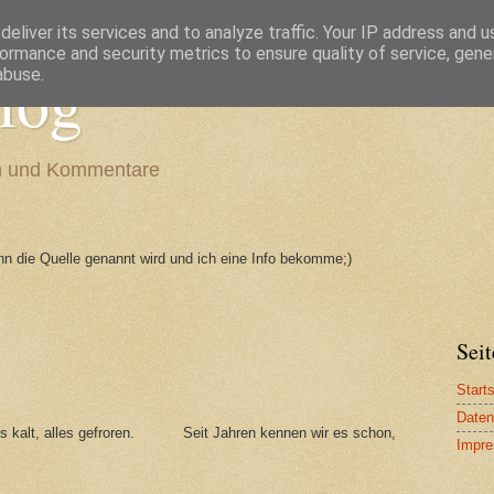
eliver its services and to analyze traffic. Your IP address and 
ormance and security metrics to ensure quality of service, gen
log
abuse.
en und Kommentare
enn die Quelle genannt wird und ich eine Info bekomme;)
Seit
Starts
Daten
st's kalt, alles gefroren. Seit Jahren kennen wir es schon,
Impr