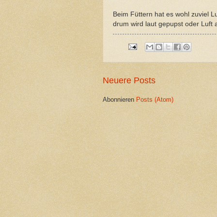
Beim Füttern hat es wohl zuviel Lu
drum wird laut gepupst oder Luft 
Neuere Posts
Abonnieren
Posts (Atom)