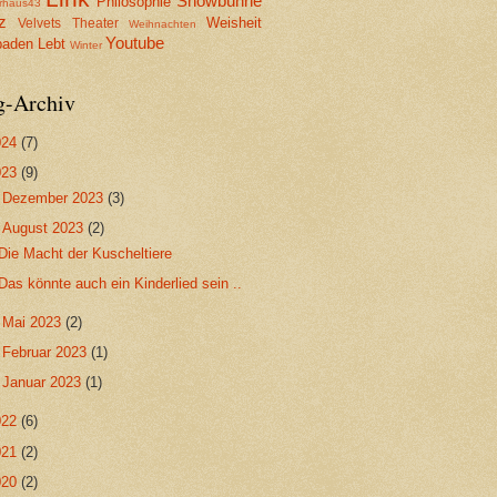
Showbühne
Philosophie
erhaus43
z
Weisheit
Velvets Theater
Weihnachten
Youtube
aden Lebt
Winter
g-Archiv
024
(7)
023
(9)
►
Dezember 2023
(3)
▼
August 2023
(2)
Die Macht der Kuscheltiere
Das könnte auch ein Kinderlied sein ..
►
Mai 2023
(2)
►
Februar 2023
(1)
►
Januar 2023
(1)
022
(6)
021
(2)
020
(2)