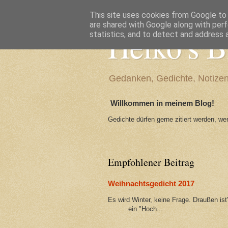
This site uses cookies from Google to d
are shared with Google along with perf
Heiko's B
statistics, and to detect and address 
Gedanken, Gedichte, Notiz
Willkommen in meinem Blog!
Gedichte dürfen gerne zitiert werden, w
Empfohlener Beitrag
Weihnachtsgedicht 2017
Es wird Winter, keine Frage. Draußen i
ein "Hoch...