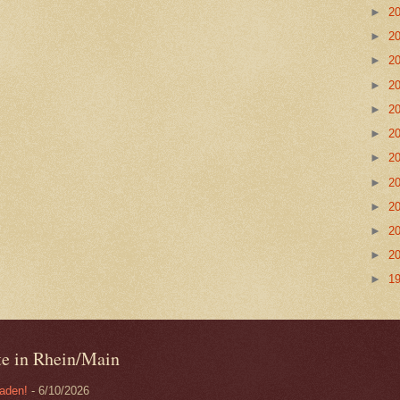
►
2
►
2
►
2
►
2
►
2
►
2
►
2
►
2
►
2
►
2
►
2
►
1
ote in Rhein/Main
baden!
- 6/10/2026