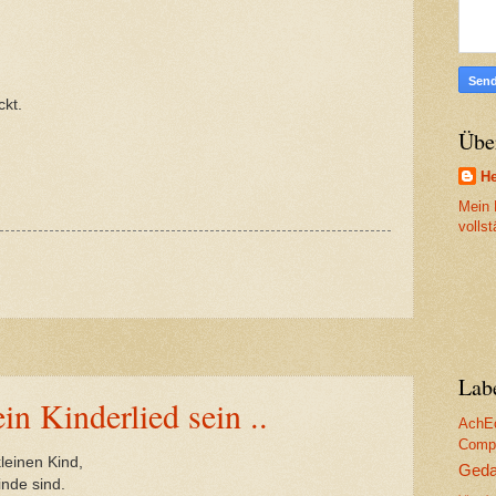
ckt.
Übe
He
Mein P
volls
Lab
in Kinderlied sein ..
AchE
Compu
leinen Kind,
Geda
inde sind.