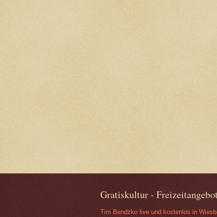
Gratiskultur - Freizeitangeb
Tim Bendzko live und kostenlos in Wies