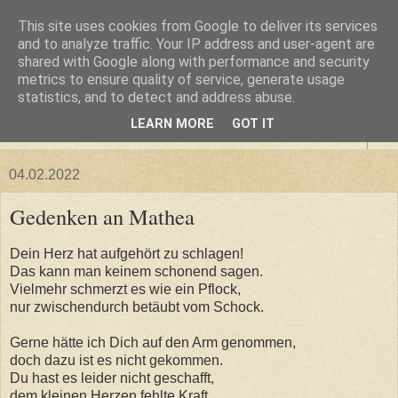
This site uses cookies from Google to deliver its services
Heiko's Blog
and to analyze traffic. Your IP address and user-agent are
shared with Google along with performance and security
metrics to ensure quality of service, generate usage
Gedanken, Gedichte, Notizen und Kommentare
statistics, and to detect and address abuse.
LEARN MORE
GOT IT
▼
04.02.2022
Gedenken an Mathea
Dein Herz hat aufgehört zu schlagen!
Das kann man keinem schonend sagen.
Vielmehr schmerzt es wie ein Pflock,
nur zwischendurch betäubt vom Schock.
Gerne hätte ich Dich auf den Arm genommen,
doch dazu ist es nicht gekommen.
Du hast es leider nicht geschafft,
dem kleinen Herzen fehlte Kraft.